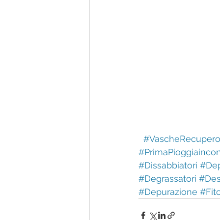
#VascheRecupero
#PrimaPioggiaincon
#Dissabbiatori
#Dep
#Degrassatori
#Des
#Depurazione
#Fit