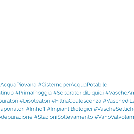
AcquaPiovana
#CisterneperAcquaPotabile
tinuo
#PrimaPioggia
#SeparatoridiLiquidi
#VascheAn
uratori
#Disoleatori
#FiltriaCoalescenza
#VaschediL
aponatori
#Imhoff
#ImpiantiBiologici
#VascheSettich
odepurazione
#StazioniSollevamento
#VanoValvola